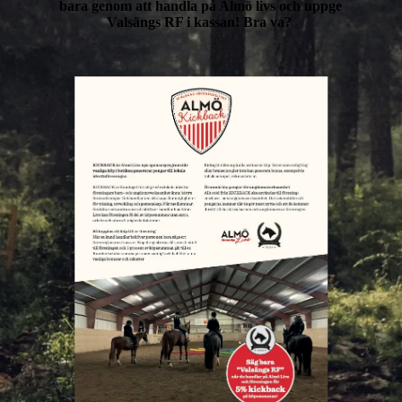
bara genom att handla på Almö livs och uppge
Valsängs RF i kassan! Bra va?