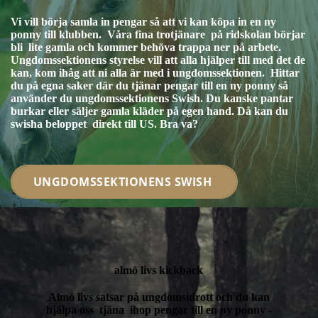
Vi vill börja samla in pengar så att vi kan köpa in en ny
ponny till klubben. Våra fina trotjänare på ridskolan börjar
bli lite gamla och kommer behöva trappa ner på arbete.
Ungdomssektionens styrelse vill att alla hjälper till med det de
kan, kom ihåg att ni alla är med i ungdomssektionen. Hittar
du på egna saker där du tjänar pengar till en ny ponny så
använder du ungdomssektionens Swish. Du kanske pantar
burkar eller säljer gamla kläder på egen hand. Då kan du
swisha beloppet direkt till US. Bra va?
UNGDOMSSEKTIONENS SWISH
almö livs kickback
Almö livs satsar på ungdomsidrott och du kan
hjälpa oss tjäna ihop pengar till en ny ponny -