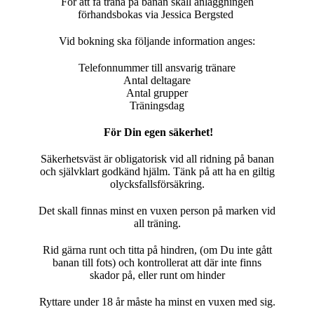
För att få träna på banan skall anläggningen
förhandsbokas via Jessica Bergsted
Vid bokning ska följande information anges:
Telefonnummer till ansvarig tränare
Antal deltagare
Antal grupper
Träningsdag
För Din egen säkerhet!
Säkerhetsväst är obligatorisk vid all ridning på banan
och självklart godkänd hjälm. Tänk på att ha en giltig
olycksfallsförsäkring.
Det skall finnas minst en vuxen person på marken vid
all träning.
Rid gärna runt och titta på hindren, (om Du inte gått
banan till fots) och kontrollerat att där inte finns
skador på, eller runt om hinder
Ryttare under 18 år måste ha minst en vuxen med sig.