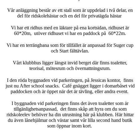
Vår anläggning består av ett stall som är uppdelad i två delar, en
del för ridskolehästar och en del för privatägda hästar
Vi har ett ridhus med en läktare på ena kortsidan, ridhuset är
60*20m, utöver ridhuset vi har en paddock på 60*22m.
Vi har en terrängbana som för tillfället är anpassad för Suger cup
och Start fälttävlan.
Vårt klubbhus ligger längst invid berget där finns toaletter,
teorisal, mötesrum och övernattningsrum.
I den röda byggnaden vid parkeringen, på Jessicas kontor, finns
just nu After school snacks. Café gnägget ligger i domarbåset vid
paddocken och är öppet när det är tävling, eller andra event.
I byggnaden vid parkeringen finns det även toaletter som är
tillgänlighetsanpassad, det finns skåp att hyra om du som
ridskoleelev behöver ha din utrustning här på klubben. Här hittar
du även lånehjälmar och västar samt vår lilla second hand butik
som öppnar inom kort.